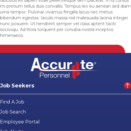
faucibus ex sapien vitae pellentesque sem placerat. In id cursus
mi pretium tellus duis convallis. Tempus leo eu aenean sed diam
urna tempor. Pulvinar vivamus fringilla lacus nec metus
bibendum egestas. Iaculis massa nisl malesuada lacinia integer
nunc posuere. Ut hendrerit semper vel class aptent taciti
sociosqu. Ad litora torquent per conubia nostra inceptos
himenaeos.
Job Seekers
Find A Job
Job Search
Employee Portal