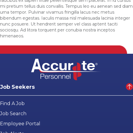
faucibus ex sapien vitae pellentesque sem placerat. In id cursus
mi pretium tellus duis convallis. Tempus leo eu aenean sed diam
urna tempor. Pulvinar vivamus fringilla lacus nec metus
bibendum egestas. Iaculis massa nisl malesuada lacinia integer
nunc posuere. Ut hendrerit semper vel class aptent taciti
sociosqu. Ad litora torquent per conubia nostra inceptos
himenaeos.
Job Seekers
Find A Job
Job Search
Employee Portal