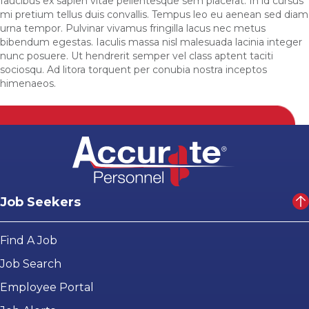
faucibus ex sapien vitae pellentesque sem placerat. In id cursus
mi pretium tellus duis convallis. Tempus leo eu aenean sed diam
urna tempor. Pulvinar vivamus fringilla lacus nec metus
bibendum egestas. Iaculis massa nisl malesuada lacinia integer
nunc posuere. Ut hendrerit semper vel class aptent taciti
sociosqu. Ad litora torquent per conubia nostra inceptos
himenaeos.
Job Seekers
Find A Job
Job Search
Employee Portal